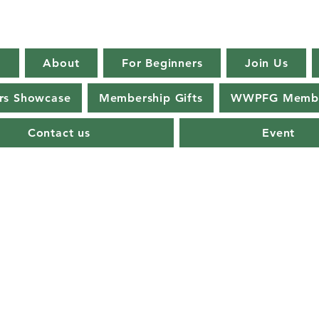
E
About
For Beginners
Join Us
s Showcase
Membership Gifts
WWPFG Membe
Contact us
Event