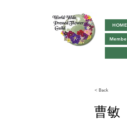
HOM
Member
< Back
曹敏