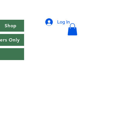
Log In
Shop
rs Only